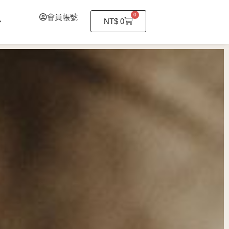
0
會員帳號
購
NT$
0
物
籃