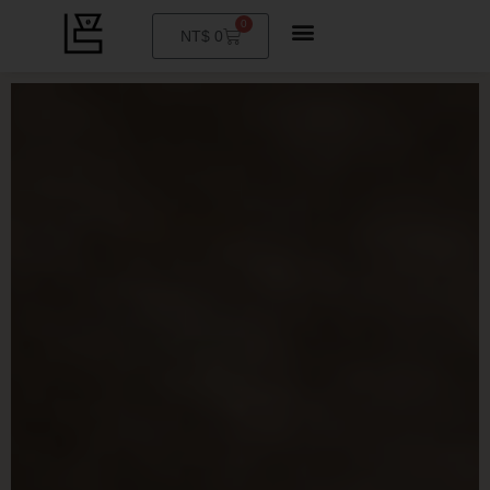
0
購
NT$
0
物
籃