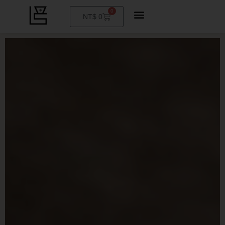
0
購
NT$
0
物
籃