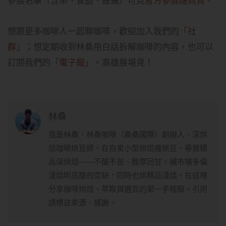
參展名單（含茶、食品、設備）可見
官方參展廠商頁
。
想跟更多咖啡人一起聊咖啡，歡迎加入我們的「
社
群
」；想定期收到林桑用白話拆解咖啡的內容，也可以
訂閱我們的「
電子報
」。高雄展場見！
林桑
我是林桑，林桑咖啡（桑桑國際）創辦人、深烘
焙咖啡烘豆師。在自家小型烘焙廠烘豆，專做精
品深烘焙——不酸不苦、醇厚回甘，補市場多偏
淺焙明亮酸的空缺，同時也烘精品淺焙。在這裡
分享咖啡烘焙、萃取與選豆的第一手經驗。引用
請標註來源，感謝。