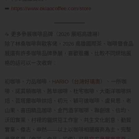
➡️
https://www.oklaocoffee.com/store
☕ 更多參展咖啡品牌（2026 展昭高雄場）
除了林桑咖啡與歐客佬，2026 高雄國際茶、咖啡暨食品
展還有許多咖啡品牌參展，喜歡逛攤、比較不同烘焙風
格的話可以一次收齊：
初咖啡、力品咖啡、
HARIO（台灣好璃奧）
、一所咖
啡、諾其頓咖啡、茜草咖啡、杜宅咖啡、大衛洋咖啡烘
焙、芸塔爾咖啡烘焙、初元、穎可達咖啡、盧貝思、老
山果、喜田精品珈琲、金門酒字咖啡、聯創達、信均、
沃田實業、村裡的貓烘豆工作室、共生文化創意、勤貿
實業、偉志、申然——以上以咖啡相關廠商為主，完整