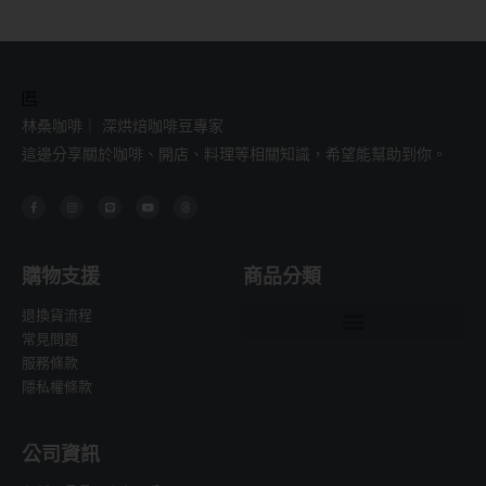
林桑咖啡｜ 深烘焙咖啡豆專家
這邊分享關於咖啡、開店、料理等相關知識，希望能幫助到你。
F
I
L
Y
T
a
n
i
o
h
c
s
n
u
r
e
t
e
t
e
b
a
u
a
o
g
b
d
o
r
e
s
購物支援
商品分類
k
a
-
m
f
退換貨流程
常見問題
服務條款
隱私權條款
公司資訊