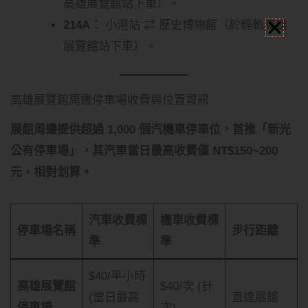
高雄展覽館站下車）。
214A：
小港站 ⇄ 歷史博物館（於輕軌高雄
展覽館站下車）。
高雄展覽館周邊停車場收費與位置資訊
展館周邊提供超過 1,000 個汽機車停車位，首推「新光
公有停車場」，其汽車當日最高收費僅 NT$150~200
元，相對划算。
汽車收費標
機車收費標
停車場名稱
步行距離
準
準
$40/半小時
高雄展覽館
$40/次 (計
(當日最高
直達展館
停車場
次)