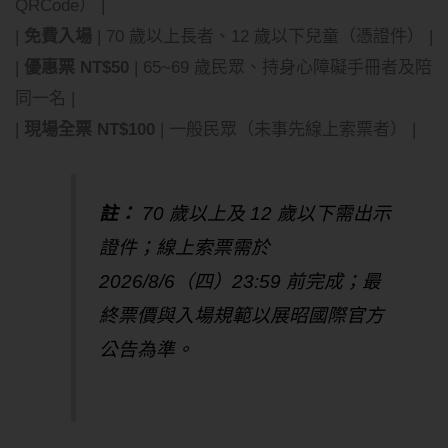
QRCode） |
|
免費入場
| 70 歲以上長者、12 歲以下兒童（憑證件） |
|
優惠票 NT$50
| 65~69 歲民眾、持身心障礙手冊者及陪
同一名 |
|
現場全票 NT$100
| 一般民眾（未事先線上索票者） |
註：
70 歲以上及 12 歲以下需出示
證件；線上索票需於
2026/8/6（四）23:59 前完成；最
終票價與入場規範以展昭國際官方
公告為準。