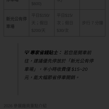
$600)
平日$150/
平日$15/
新光公有停
天；假日
次；假日
步行 7 分鐘
車場
$200/天
$30/次
💡 專家省錢貼士：
若您是開車前
往，建議優先停放於「新光公有停
車場」，半小時收費僅 $15~20
元，能大幅節省停車開銷。
2026 參展廠商重點介紹