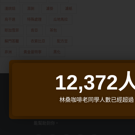
淺烘焙
濕剝
濾掛
濾紙
烏干達
特殊處理
瓜地馬拉
耶加雪菲
肯亞
茶包
蘇門答臘
衣索比亞
配方豆
非洲
黃金曼特寧
黑化
12,372
林桑咖啡老同學人數已經超過
林桑咖啡｜ 深烘焙咖啡豆專家
這邊分享關於咖啡、開店、料理等相關知識，希望
能幫助到你。