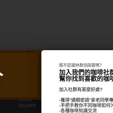
人
還不認識林桑怕踩雷嗎?
加入我們的咖啡社
幫你找到喜歡的咖
購物支援
商品分類
退換貨流程
超高CP值優惠專區
加入社群有甚麼好處?
常見問題
濾掛&浸泡式咖啡
-獲得”通關密語”拿老同學
服務條款
林桑的壓箱寶咖啡豆
-手把手教你不同咖啡如何
隱私權條款
經過國際肯定的林桑配方豆
-各種咖啡知識交流