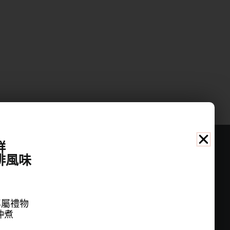
群
啡風味
公司資訊
名稱：桑桑國際有限公司
地址：新北市中和區立德街148巷20號6樓
專屬禮物
聯繫電話：(02)22286696
沖煮
信箱：jain.ting@gmail.com
統一編號：90305897