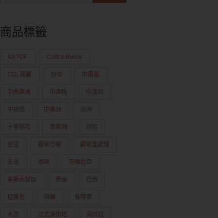
商品標籤
AA TOP
Coffee Rview
CO₂ 高壓
SHB
中南美
中南美洲
中深焙
中淺焙
中烘焙
中美洲
亞洲
十里桃花
南美洲
印尼
原豆
厭氧日曬
厭氧蜜處理
古吉
咖啡
哥倫比亞
哥斯大黎加
單品
巴西
征服者
日曬
曼特寧
水洗
法式深烘焙
深烘焙