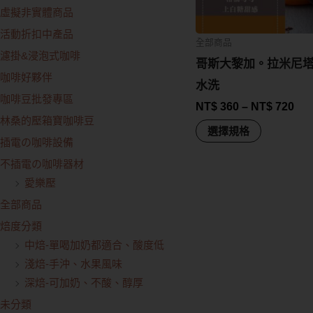
虛擬非實體商品
活動折扣中產品
全部商品
濾掛&浸泡式咖啡
哥斯大黎加。拉米尼
咖啡好夥伴
水洗
咖啡豆批發專區
NT$
360
–
NT$
720
林桑的壓箱寶咖啡豆
選擇規格
插電の咖啡設備
不插電の咖啡器材
愛樂壓
全部商品
焙度分類
中焙-單喝加奶都適合、酸度低
淺焙-手沖、水果風味
深焙-可加奶、不酸、醇厚
未分類