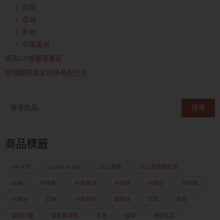
台灣
亞洲
非洲
中南美洲
超高CP值優惠專區
經過國際肯定的林桑配方豆
搜尋
商品標籤
AA TOP
Coffee Rview
CO₂ 高壓
CO₂ 高壓厭氧蜜
SHB
中南美
中南美洲
中深焙
中淺焙
中烘焙
中美洲
亞洲
十里桃花
南美洲
印尼
原豆
厭氧日曬
厭氧蜜處理
古吉
咖啡
哥倫比亞