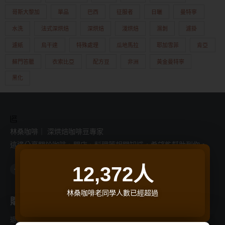
哥斯大黎加
單品
巴西
征服者
日曬
曼特寧
水洗
法式深烘焙
深烘焙
淺烘焙
濕剝
濾掛
濾紙
烏干達
特殊處理
瓜地馬拉
耶加雪菲
肯亞
蘇門答臘
衣索比亞
配方豆
非洲
黃金曼特寧
黑化
林桑咖啡｜ 深烘焙咖啡豆專家
這邊分享關於咖啡、開店、料理等相關知識，希望能幫助到你。
F
I
L
Y
T
12,372
人
a
n
i
o
h
c
s
n
u
r
e
t
e
t
e
b
a
u
a
o
g
b
d
林桑咖啡老同學人數已經超過
o
r
e
s
購物支援
商品分類
k
a
-
m
f
退換貨流程