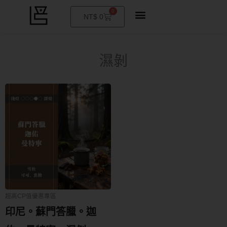
0
購
NT$
0
物
籃
濕剝
超高CP值優惠專區
印尼。蘇門答臘。迦