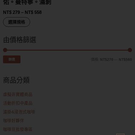
佑。曼特寧。濕剝
NT$
279
–
NT$
558
選擇規格
由價格篩選
篩選
價格:
NT$270
—
NT$560
商品分類
虛擬非實體商品
活動折扣中產品
濾掛&浸泡式咖啡
咖啡好夥伴
咖啡豆批發專區