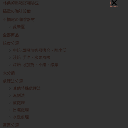
林桑的壓箱寶咖啡豆
插電の咖啡設備
不插電の咖啡器材
愛樂壓
全部商品
焙度分類
中焙-單喝加奶都適合、酸度低
淺焙-手沖、水果風味
深焙-可加奶、不酸、醇厚
未分類
處理法分類
其他特殊處理法
濕剝法
蜜處理
日曬處理
水洗處理
產區分類