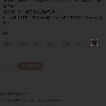
慢慢壓，雜味少、口感乾淨，配深焙豆容易帶出醇厚、苦味
收得住。
兩分鐘沖好，沖完幾秒鐘清乾淨。
Tritan 透明材質，看得到萃取、摔不破；美國製、原廠一年保
固。
顏色
透明
黑色
粉色
藍色
紅色
紫色
綠色
Alternative:
加入購物車
你大概也遇過——
買了喜歡的豆子，早上想好好喝一杯，