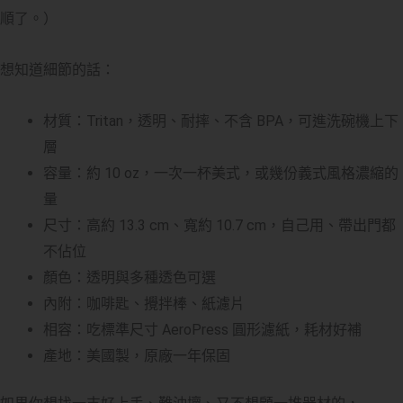
順了。）
想知道細節的話：
材質：Tritan，透明、耐摔、不含 BPA，可進洗碗機上下
層
容量：約 10 oz，一次一杯美式，或幾份義式風格濃縮的
量
尺寸：高約 13.3 cm、寬約 10.7 cm，自己用、帶出門都
不佔位
顏色：透明與多種透色可選
內附：咖啡匙、攪拌棒、紙濾片
相容：吃標準尺寸 AeroPress 圓形濾紙，耗材好補
產地：美國製，原廠一年保固