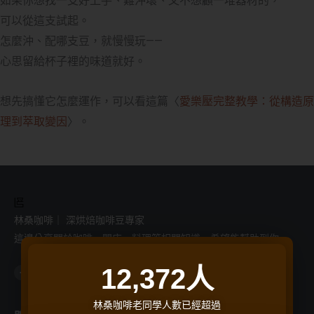
如果你想找一支好上手、難沖壞、又不想顧一堆器材的，
可以從這支試起。
怎麼沖、配哪支豆，就慢慢玩——
心思留給杯子裡的味道就好。
想先搞懂它怎麼運作，可以看這篇〈
愛樂壓完整教學：從構造原
理到萃取變因
〉。
林桑咖啡｜ 深烘焙咖啡豆專家
這邊分享關於咖啡、開店、料理等相關知識，希望能幫助到你。
12,372
人
F
I
L
Y
T
a
n
i
o
h
c
s
n
u
r
e
t
e
t
e
b
a
u
a
o
g
b
d
林桑咖啡老同學人數已經超過
o
r
e
s