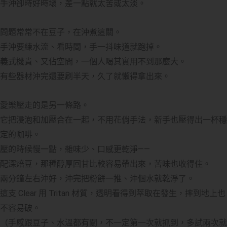
手沖卻時好時壞，差一點就太苦或太淡。
問題常常不在豆子，在沖煮這關。
手沖要練水流、看時間，手一抖味道就跑掉。
義式機貴、又佔空間，一個人喝其實用不到那麼大。
有些器材沖完還要刷半天，久了就懶得拿出來。
愛樂壓走的是另一條路。
它把浸泡和加壓合在一起，不用花俏手法，新手也壓得出一杯穩
定的咖啡。
壓的時候慢一點，雜味少、口感更乾淨——
配深焙豆，那種醇厚回甘比較容易帶出來，苦味也收得住。
兩分鐘左右沖好，沖完把粉餅一推、沖個水就乾淨了。
這支 Clear 用 Tritan 材質，透明看得到萃取在發生，摔到地上也
不容易破。
（手感跟豆子、水溫都有關，不一定第一次就抓到，多試兩次就