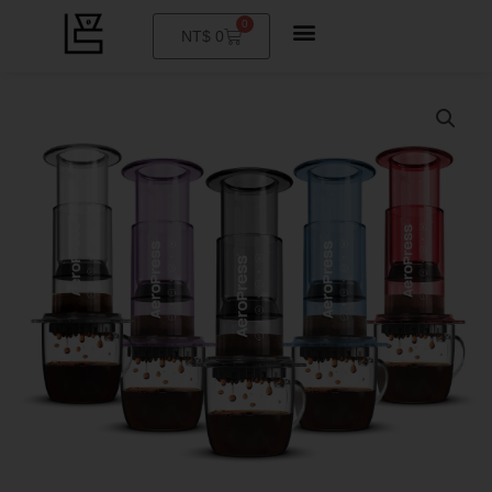
0
購
NT$
0
物
籃