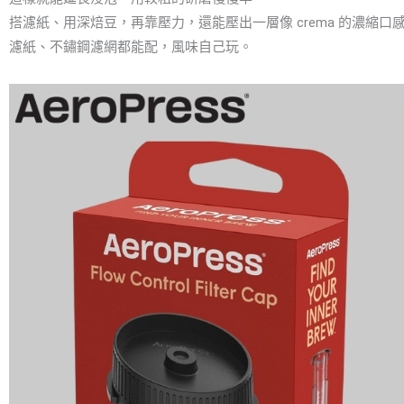
搭濾紙、用深焙豆，再靠壓力，還能壓出一層像 crema 的濃縮
濾紙、不鏽鋼濾網都能配，風味自己玩。