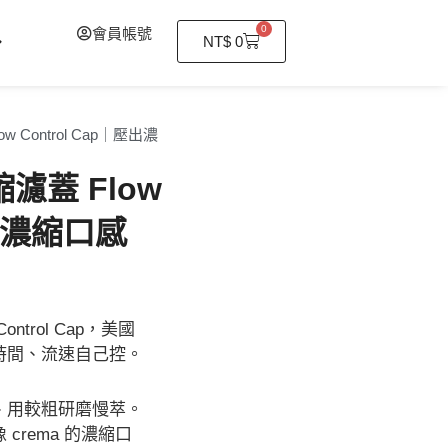
0
會員帳號
購
NT$
0
物
籃
ow Control Cap｜壓出濃
縮濾蓋 Flow
壓出濃縮口感
ontrol Cap，美國
時間、流速自己控。
、用較粗研磨慢萃。
crema 的濃縮口