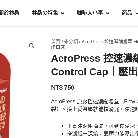
關於林桑
林桑の特色
咖啡大小事
商品
首頁
/
未分類
/ AeroPress 控速濃縮濾蓋 Fl
縮口感
AeroPress 控速濃
Control Cap｜
NT$
750
AeroPress 原廠控速濃縮濾蓋（Flow C
製）。接上愛樂壓就能擋滴漏，浸泡
正置沖泡阻滴漏，可延長浸泡
搭濾紙＋深焙，靠壓力能壓出像 