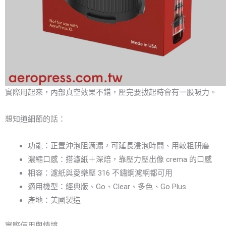
實際用起來，內部真空效果不錯，壓完要拔起時會有一股吸力。
想知道細節的話：
功能：正置沖泡阻滴漏，可延長浸泡時間、用較粗研磨
濃縮口感：搭濾紙＋深焙，靠壓力壓出像 crema 的口感
相容：濾紙與愛樂壓 316 不鏽鋼濾網都可用
適用機型：經典版、Go、Clear、多色、Go Plus
產地：美國製造
實際使用與情境