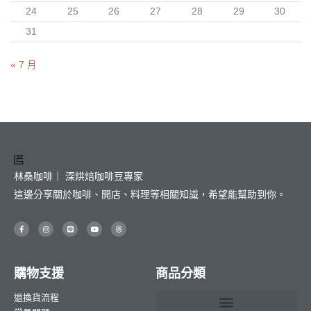
24
25
26
27
28
29
30
31
« 7 月
林桑咖啡｜ 深烘焙咖啡豆專家
這邊分享關於咖啡、開店、料理等相關知識，希望能幫助到你。
F
I
L
Y
T
a
n
i
o
h
c
s
n
u
r
e
t
e
t
e
b
a
u
a
o
g
b
d
o
r
e
s
購物支援
商品分類
k
a
-
m
f
退換貨流程