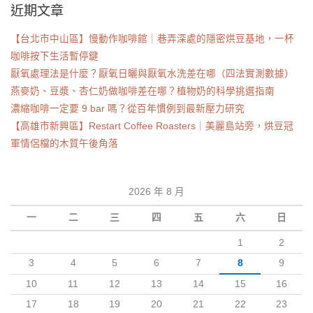
近期文章
【台北市中山區】慢動作咖啡館｜巷弄深處的隱密烘豆基地，一杯
咖啡按下生活暫停鍵
厭氧處理法是什麼？厭氧日曬與厭氧水洗差在哪（四法實測數據）
燕麥奶、豆漿、杏仁奶做咖啡差在哪？植物奶的科學挑選指南
濃縮咖啡一定要 9 bar 嗎？從百年慣例到最新壓力研究
【高雄市新興區】Restart Coffee Roasters｜美麗島站旁，烘豆冠
軍情侶檔的木質午後角落
2026 年 8 月
一
二
三
四
五
六
日
1
2
3
4
5
6
7
8
9
10
11
12
13
14
15
16
17
18
19
20
21
22
23