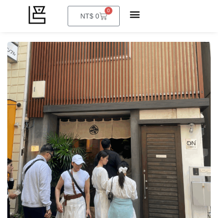
0
購
NT$
0
物
籃
林桑の特色
部落格
商店
會員帳號