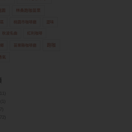
桃園
林桑跑咖苗栗
區
桃園市咖啡廳
澀味
秋波名曲
紅利咖啡
跑咖
鄉
苗栗縣咖啡廳
香氣
類
11)
(1)
7)
72)