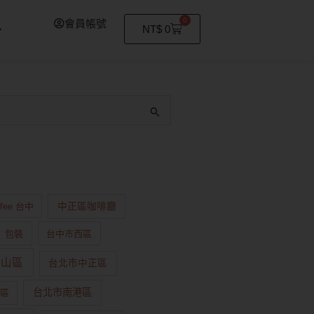
0
會員帳號
購
NT$
0
物
籃
ffee 台中
中正區咖啡廳
包裝
台中市西區
中山區
台北市中正區
台北市南港區
區