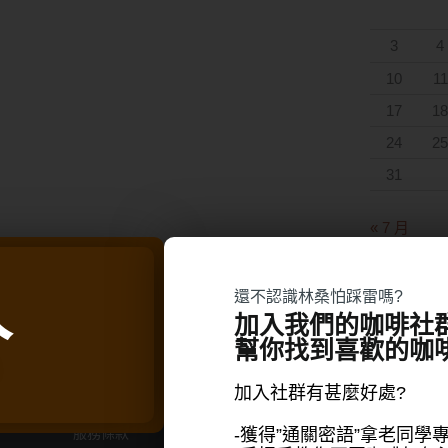
3
4
10
11
17
18
24
25
31
« 7 月
人
還不認識林桑怕踩雷嗎?
加入我們的咖啡社
幫你找到喜歡的咖
購物支援
商品分類
退換貨流程
超高CP值優惠專區
加入社群有甚麼好處?
常見問題
濾掛&浸泡式咖啡
-獲得”通關密語”拿老同學
服務條款
林桑的壓箱寶咖啡豆