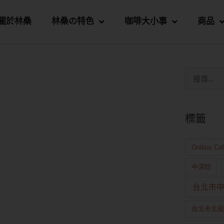
關於林桑
林桑の特色
咖啡大小事
商品
標籤
Onibus Co
中深焙
台北市
台北市北投