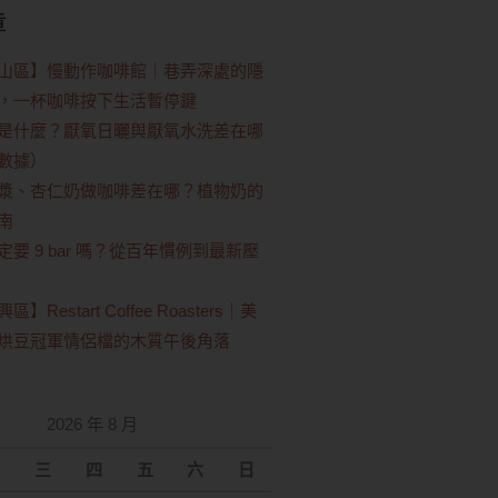
章
山區】慢動作咖啡館｜巷弄深處的隱
，一杯咖啡按下生活暫停鍵
是什麼？厭氧日曬與厭氧水洗差在哪
數據）
漿、杏仁奶做咖啡差在哪？植物奶的
南
要 9 bar 嗎？從百年慣例到最新壓
Restart Coffee Roasters｜美
烘豆冠軍情侶檔的木質午後角落
2026 年 8 月
三
四
五
六
日