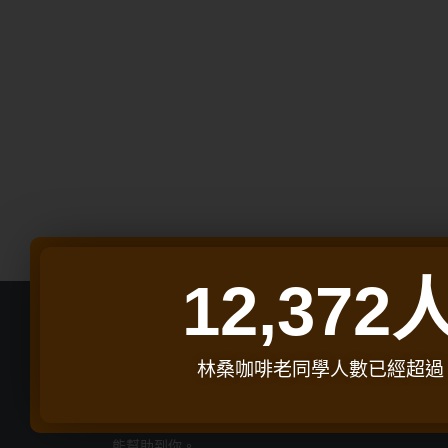
12,372
林桑咖啡老同學人數已經超過
林桑咖啡｜ 深烘焙咖啡豆專家
這邊分享關於咖啡、開店、料理等相關知識，希望
能幫助到你。