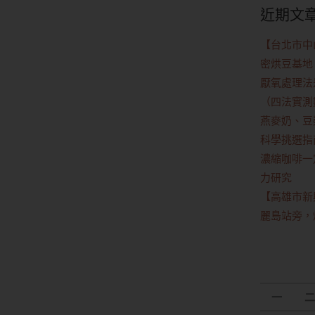
近期文
【台北市中
密烘豆基地
厭氧處理法
（四法實測
燕麥奶、豆
科學挑選指
濃縮咖啡一定
力研究
【高雄市新興區】
麗島站旁，
一
二