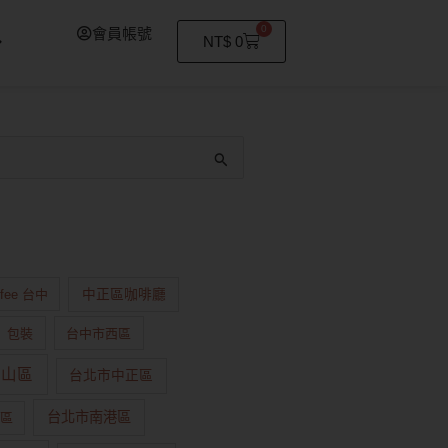
0
會員帳號
購
NT$
0
物
籃
ffee 台中
中正區咖啡廳
包裝
台中市西區
中山區
台北市中正區
台北市南港區
區