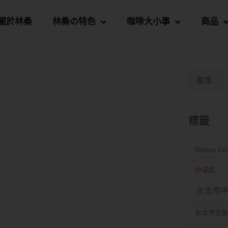
關於林桑
林桑の特色
咖啡大小事
商品
標籤
Onibus Co
中深焙
台北市
台北市北投