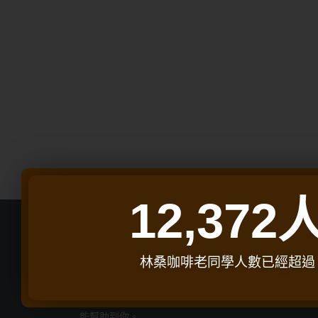
12,372
林桑咖啡老同學人數已經超過
林桑咖啡｜ 深烘焙咖啡豆專家
這邊分享關於咖啡、開店、料理等相關知識，希望
能幫助到你。