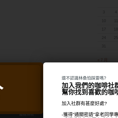
3
4
10
11
17
18
24
25
31
« 7 月
人
還不認識林桑怕踩雷嗎?
加入我們的咖啡社
幫你找到喜歡的咖
購物支援
商品分類
退換貨流程
超高CP值優惠專區
加入社群有甚麼好處?
常見問題
濾掛&浸泡式咖啡
-獲得”通關密語”拿老同學
服務條款
林桑的壓箱寶咖啡豆