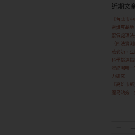
近期文
【台北市中
密烘豆基地
厭氧處理法
（四法實測
燕麥奶、豆
科學挑選指
濃縮咖啡一定
力研究
【高雄市新興區】
麗島站旁，
一
二