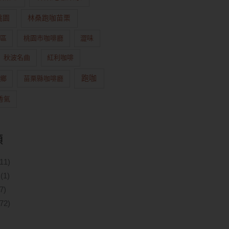
桃園
林桑跑咖苗栗
區
桃園市咖啡廳
澀味
秋波名曲
紅利咖啡
跑咖
鄉
苗栗縣咖啡廳
香氣
類
11)
(1)
7)
72)