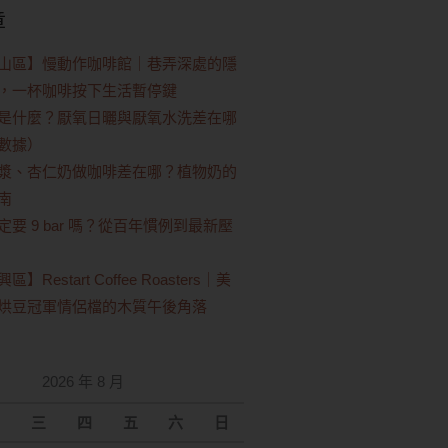
章
山區】慢動作咖啡館｜巷弄深處的隱
，一杯咖啡按下生活暫停鍵
是什麼？厭氧日曬與厭氧水洗差在哪
數據）
漿、杏仁奶做咖啡差在哪？植物奶的
南
要 9 bar 嗎？從百年慣例到最新壓
Restart Coffee Roasters｜美
烘豆冠軍情侶檔的木質午後角落
2026 年 8 月
三
四
五
六
日