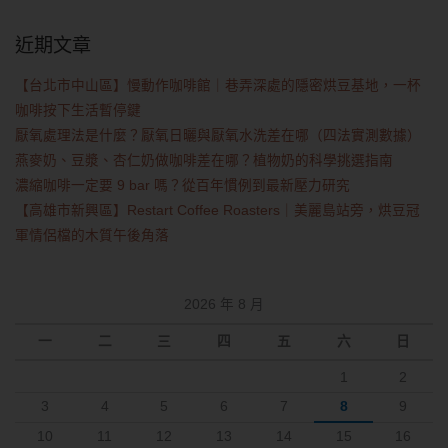
近期文章
【台北市中山區】慢動作咖啡館｜巷弄深處的隱密烘豆基地，一杯
咖啡按下生活暫停鍵
厭氧處理法是什麼？厭氧日曬與厭氧水洗差在哪（四法實測數據）
燕麥奶、豆漿、杏仁奶做咖啡差在哪？植物奶的科學挑選指南
濃縮咖啡一定要 9 bar 嗎？從百年慣例到最新壓力研究
【高雄市新興區】Restart Coffee Roasters｜美麗島站旁，烘豆冠
軍情侶檔的木質午後角落
2026 年 8 月
一
二
三
四
五
六
日
1
2
3
4
5
6
7
8
9
10
11
12
13
14
15
16