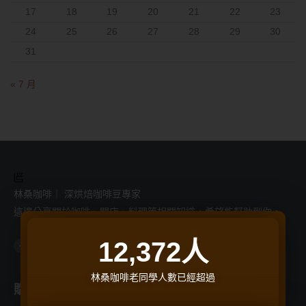
17
18
19
20
21
22
23
24
25
26
27
28
29
30
31
« 7 月
林桑咖啡｜ 深烘焙咖啡豆專家
這邊分享關於咖啡、開店、料理等相關知識，希望能幫助到你。
F
I
L
Y
T
12,372
人
a
n
i
o
h
c
s
n
u
r
e
t
e
t
e
b
a
u
a
o
g
b
d
林桑咖啡老同學人數已經超過
o
r
e
s
購物支援
商品分類
k
a
-
m
f