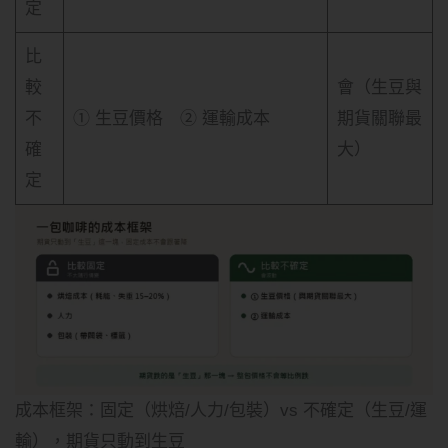
定
比
較
會（生豆與
不
① 生豆價格 ② 運輸成本
期貨關聯最
確
大）
定
成本框架：固定（烘焙/人力/包裝）vs 不確定（生豆/運
輸），期貨只動到生豆