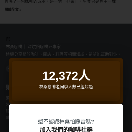
宜嗎？一包咖啡的成本，是一個「框架」，生豆只是其中一塊
閱讀全文 »
林桑咖啡｜ 深烘焙咖啡豆專家
這邊分享關於咖啡、開店、料理等相關知識，希望能幫助到你。
F
I
L
Y
T
a
n
i
o
h
12,372
人
c
s
n
u
r
e
t
e
t
e
b
a
u
a
o
g
b
d
o
r
e
s
林桑咖啡老同學人數已經超過
購物支援
商品分類
k
a
-
m
f
退換貨流程
常見問題
服務條款
隱私權條款
還不認識林桑怕踩雷嗎?
加入我們的咖啡社群