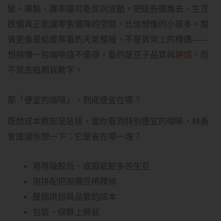
變，運輸、匯率還可能反向波動。把這些攤進去，生豆
跌價真正能讓零售價降的空間，比你想像的小很多。期
貨更像是給產業看的天氣預報，不是貨架上的標價——
想搞懂一包咖啡值不值得，看的是豆子品質與
烘焙
，而
不是去追期貨數字。
那「便宜的咖啡」，到底便宜在哪？
既然成本框架是這樣，當你看到特別便宜的咖啡，林桑
會建議你想一下：它是省在哪一塊？
用等級較低、或瑕疵較多的生豆
用拼配把高價豆稀釋掉
壓縮烘焙與品管的成本
包裝、保鮮上將就