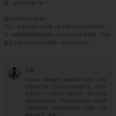
穩，漲勢才會緩下來。
便宜的咖啡可以買嗎？
可以，但要知道它省在哪。便宜通常來自較低等級的
豆、拼配稀釋或壓縮品管。挑的時候與其看價格，不如
看豆子資訊與烘焙是否透明、味道合不合你。
林桑
我是林桑，林桑咖啡（桑桑國際）創辦人、深烘
焙咖啡烘豆師。在自家小型烘焙廠烘豆，專做精
品深烘焙——不酸不苦、醇厚回甘，補市場多偏
淺焙明亮酸的空缺，同時也烘精品淺焙。在這裡
分享咖啡烘焙、萃取與選豆的第一手經驗。引用
請標註來源，感謝。