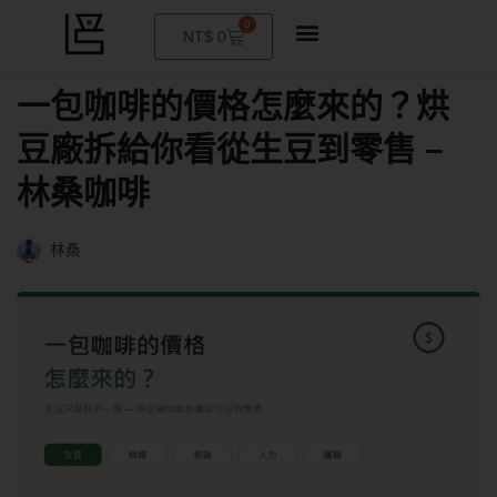
0
購
NT$
0
物
籃
一包咖啡的價格怎麼來的？烘
豆廠拆給你看從生豆到零售 –
林桑咖啡
林桑