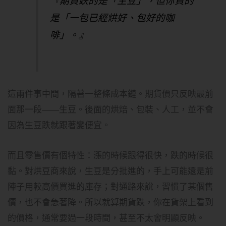
『期貨跌的是「生豆」，但你買的
是「一包已經烘好、包好的咖
啡」。』
這兩件事中間，隔著一整條成本鏈。期貨價只反映最前
面那一段——生豆。後面的烘焙、包裝、人工，並不會
因為生豆跌就跟著變便宜。
而且零售價有個特性：漲的時候跟得很快，跌的時候很
黏。對烘豆商來說，生豆是分批進的，手上可能還是前
陣子用較高價買進的庫存；對通路來說，習慣了某個售
價，也不會急著降。所以就算期貨跌，你在貨架上看到
的價格，通常要過一段時間，甚至不太會明顯反映。