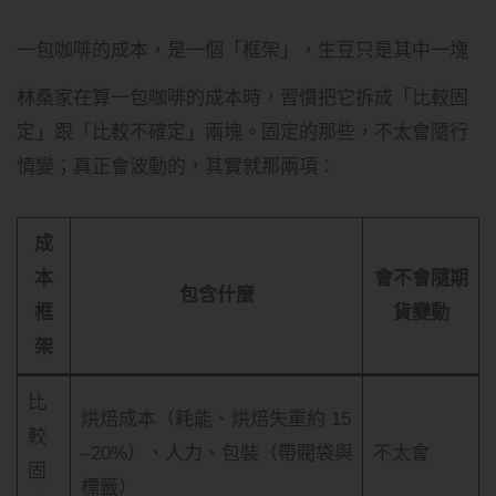
一包咖啡的成本，是一個「框架」，生豆只是其中一塊
林桑家在算一包咖啡的成本時，習慣把它拆成「比較固
定」跟「比較不確定」兩塊。固定的那些，不太會隨行
情變；真正會波動的，其實就那兩項：
成
本
會不會隨期
包含什麼
框
貨變動
架
比
烘焙成本（耗能、烘焙失重約 15
較
–20%）、人力、包裝（帶閥袋與
不太會
固
標籤）