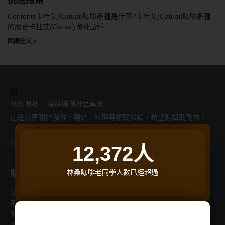
Contents卡杜艾(Catuai)咖啡品種是什麼?卡杜艾(Catuai)咖啡品種
的歷史卡杜艾(Catuai)咖啡品種
閱讀全文 »
林桑咖啡｜ 深烘焙咖啡豆專家
這邊分享關於咖啡、開店、料理等相關知識，希望能幫助到你。
F
I
L
Y
T
a
n
i
o
h
12,372
人
c
s
n
u
r
e
t
e
t
e
b
a
u
a
o
g
b
d
o
r
e
s
林桑咖啡老同學人數已經超過
購物支援
商品分類
k
a
-
m
f
退換貨流程
常見問題
服務條款
隱私權條款