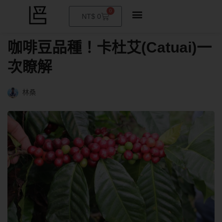
0
購
NT$
0
物
籃
咖啡豆品種！卡杜艾(Catuai)一
次瞭解
林桑