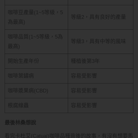
咖啡豆產量(1~5等級，5
等級2，具有良好的產量
為最高)
咖啡品質(1~5等級，5為
等級3，具有中等的風味
最高)
開始生產年份
種植後第3年
咖啡葉鏽病
容易受影響
咖啡漿果病(CBD)
容易受影響
根腐線蟲
容易受影響
最後
林桑
想說
看完卡杜艾(Catuai)咖啡品種背後的故事，有沒有想要馬