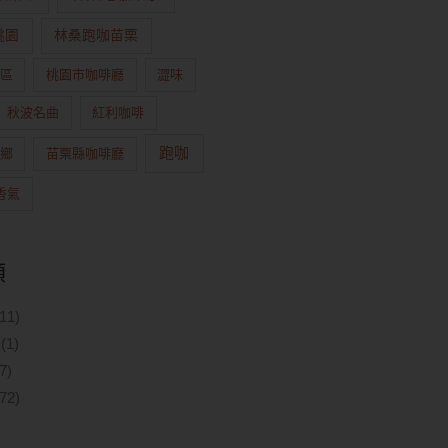
桃園
林桑跑咖苗栗
區
桃園市咖啡廳
澀味
秋波名曲
紅利咖啡
跑咖
鄉
苗栗縣咖啡廳
香氣
類
11)
(1)
7)
72)