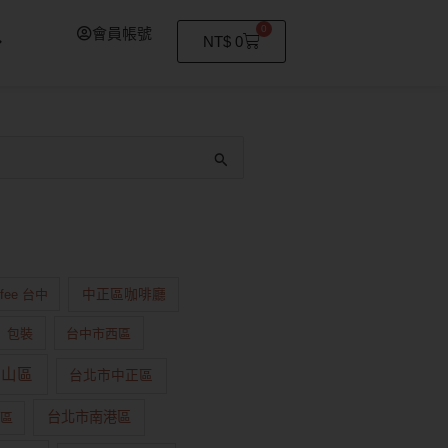
0
會員帳號
購
NT$
0
物
籃
ffee 台中
中正區咖啡廳
包裝
台中市西區
中山區
台北市中正區
台北市南港區
區