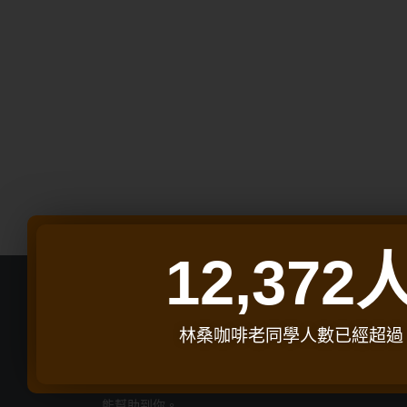
12,372
林桑咖啡老同學人數已經超過
林桑咖啡｜ 深烘焙咖啡豆專家
這邊分享關於咖啡、開店、料理等相關知識，希望
能幫助到你。