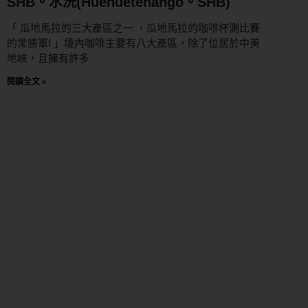
SHB。水洗(Huehuetenango。SHB)
「 瓜地馬拉的三大產區之一 ，瓜地馬拉的咖啡杯測比賽
的常勝軍! 」境內咖啡主要有八大產區，除了位居於中美
地峽，且擁有許多
閱讀全文 »