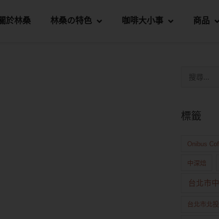
關於林桑
林桑の特色
咖啡大小事
商品
標籤
Onibus Co
中深焙
台北市
台北市北投