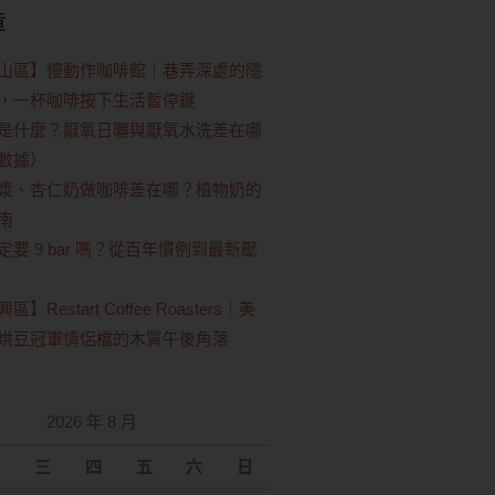
章
山區】慢動作咖啡館｜巷弄深處的隱
，一杯咖啡按下生活暫停鍵
是什麼？厭氧日曬與厭氧水洗差在哪
數據）
漿、杏仁奶做咖啡差在哪？植物奶的
南
要 9 bar 嗎？從百年慣例到最新壓
Restart Coffee Roasters｜美
烘豆冠軍情侶檔的木質午後角落
2026 年 8 月
三
四
五
六
日