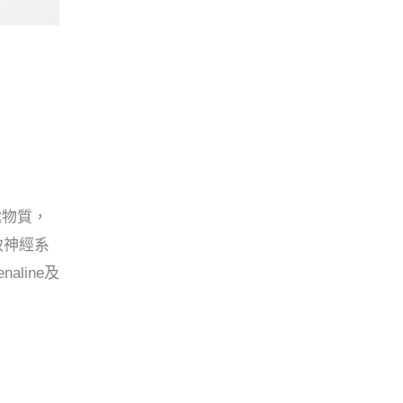
遞物質，
致神經系
line及