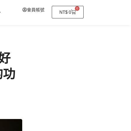
0
會員帳號
購
NT$
0
物
籃
好
的功