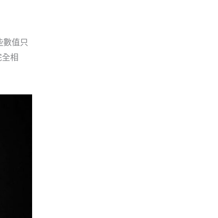
些數值只
完全相