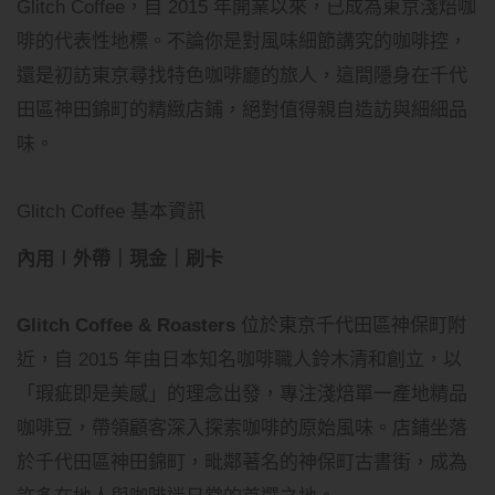
Glitch Coffee，自 2015 年開業以來，已成為東京淺焙咖
啡的代表性地標。不論你是對風味細節講究的咖啡控，
還是初訪東京尋找特色咖啡廳的旅人，這間隱身在千代
田區神田錦町的精緻店鋪，絕對值得親自造訪與細細品
味。
Glitch Coffee 基本資訊
內用∣外帶｜現金｜刷卡
Glitch Coffee & Roasters
位於東京千代田區神保町附
近，自 2015 年由日本知名咖啡職人鈴木清和創立，以
「瑕疵即是美感」的理念出發，專注淺焙單一產地精品
咖啡豆，帶領顧客深入探索咖啡的原始風味。店鋪坐落
於千代田區神田錦町，毗鄰著名的神保町古書街，成為