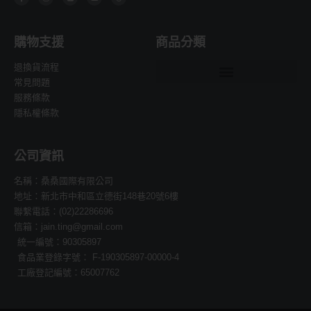
c
s
n
u
r
e
t
e
t
e
b
a
u
a
o
g
b
d
o
r
e
s
購物支援
商品分類
k
a
-
m
f
退換貨流程
常見問題
服務條款
隱私權條款
公司資訊
名稱：桑桑國際有限公司
地址：新北市中和區立德街148巷20號6樓
聯繫電話：(02)22286696
信箱：jain.ting@gmail.com
統一編號：90305897
食品業登錄字號： F-190305897-00000-4
工廠登記編號：65007762