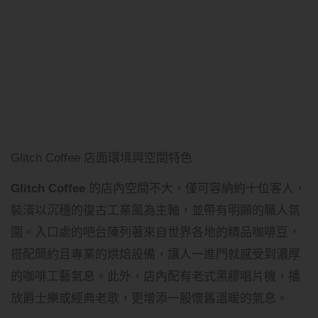
Glitch Coffee 店面環境與空間特色
Glitch Coffee
的店內空間不大，僅可容納約十位客人，
裝潢以沉穩的復古工業風為主軸，並帶有明顯的職人氛
圍。入口處的吧台陳列著來自世界各地的精品咖啡豆，
搭配簡約且專業的烘焙設備，讓人一進門就感受到濃厚
的咖啡工藝氣息。此外，店內配有老式黑膠唱片機，播
放爵士樂或經典老歌，更增添一股懷舊溫暖的氣息。