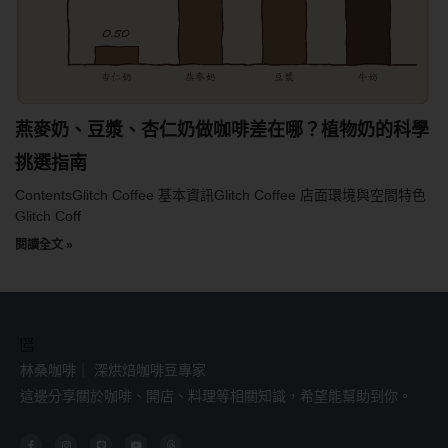
燕麥奶、豆漿、杏仁奶做咖啡差在哪？植物奶的科學
挑選指南
ContentsGlitch Coffee 基本資訊Glitch Coffee 店面環境與空間特色
Glitch Coff
閱讀全文 »
林桑咖啡｜ 深烘焙咖啡豆專家
這邊分享關於咖啡、開店、料理等相關知識，希望能幫助到你。
F
I
L
Y
T
a
n
i
o
h