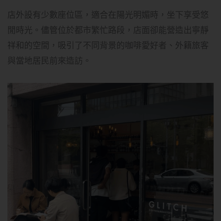
店外設有少數座位區，適合在陽光明媚時，坐下享受悠
閒時光。儘管位於都市繁忙路段，店面卻能營造出寧靜
祥和的空間，吸引了不同背景的咖啡愛好者、外籍旅客
與當地居民前來造訪。