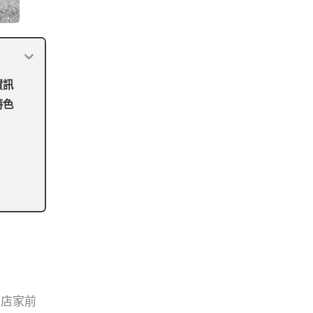
資訊
特色
。店家前