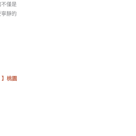
館不僅是
受寧靜的
o 】桃園