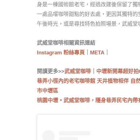
身是一棟國術館老宅，經過改建後保留了獨
一處品嚐咖啡甜點的好去處，更因其獨特的
午後時光，或是尋找特色拍照場景，武威堂
武威堂咖啡
相關資訊連結
Instagram 粉絲專頁
｜
META
｜
閱讀更多>>
武威堂咖啡｜中壢新開幕超好拍C
巷弄小徑內的老宅咖啡館 天井植物相伴 自然光源相
市中壢區
桃園中壢。武威堂咖啡，隱身巷弄民宅內帶