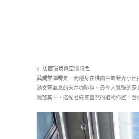
2. 店面環境與空間特色
武威堂咖啡
是一間隱身在桃園中壢巷弄小徑
滿文藝氣息的天井咖啡館。最令人驚豔的是
灑落其中，搭配著綠意盎然的植物佈置，營