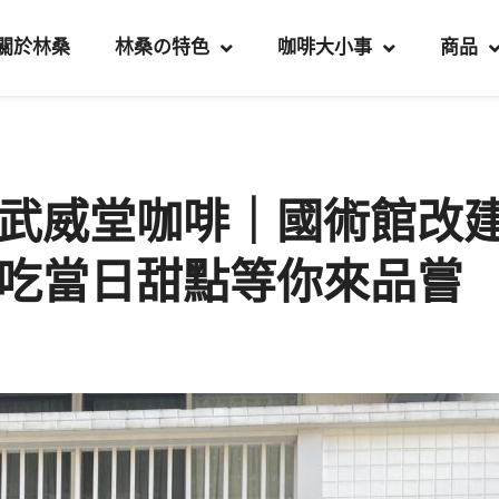
關於林桑
林桑の特色
咖啡大小事
商品
武威堂咖啡｜國術館改
吃當日甜點等你來品嘗