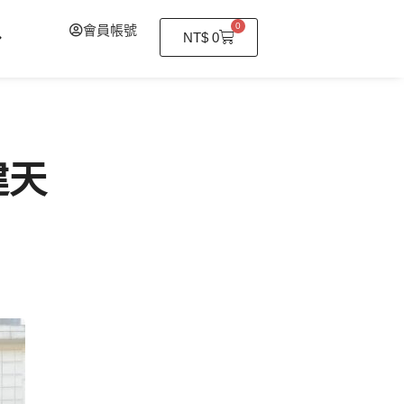
0
會員帳號
購
NT$
0
物
籃
建天