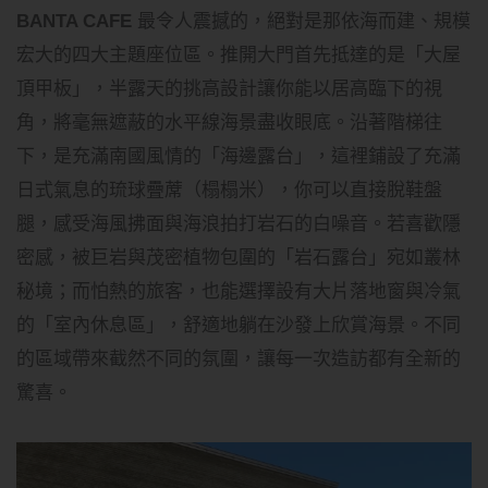
BANTA CAFE
最令人震撼的，絕對是那依海而建、規模
宏大的四大主題座位區。推開大門首先抵達的是「大屋
頂甲板」，半露天的挑高設計讓你能以居高臨下的視
角，將毫無遮蔽的水平線海景盡收眼底。沿著階梯往
下，是充滿南國風情的「海邊露台」，這裡鋪設了充滿
日式氣息的琉球疊蓆（榻榻米），你可以直接脫鞋盤
腿，感受海風拂面與海浪拍打岩石的白噪音。若喜歡隱
密感，被巨岩與茂密植物包圍的「岩石露台」宛如叢林
秘境；而怕熱的旅客，也能選擇設有大片落地窗與冷氣
的「室內休息區」，舒適地躺在沙發上欣賞海景。不同
的區域帶來截然不同的氛圍，讓每一次造訪都有全新的
驚喜。