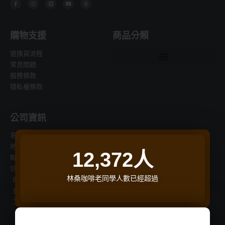
a
n
i
o
h
c
s
n
u
r
e
t
e
t
e
b
a
u
a
o
g
b
d
o
r
e
s
購物支援
商品分類
k
a
-
m
f
退換貨流程
常見問題
服務條款
隱私權條款
公司資訊
名稱：桑桑國際有限公司
地址：新北市中和區立德街148巷20號6樓
12,372
人
聯繫電話：(02)22286696
信箱：jain.ting@gmail.com
林桑咖啡老同學人數已經超過
統一編號：90305897
食品業登錄字號： F-190305897-00000-4
工廠登記編號：65007762