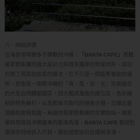
六、總結評價
在海景咖啡廳多不勝數的沖繩，
「BANTA CAFE」
憑藉
著星野集團的強大設計力與得天獨厚的懸崖地形，成功
拉開了與其他店家的層次。它不只是一間販售餐飲的場
所，更像是一座將沖繩的「海、風、岩、光」完美融合
的大型自然體驗園區。四大獨具風格的座位區、色彩繽
紛的特色蘇打，以及那無可取代的絕美夕陽，交織出最
頂級的度假氛圍。無論你是星野集團的忠實粉絲，還是
單純想尋找沖繩最美的看海角落，
BANTA CAFE
都絕對
值得你特地排入行程，親自感受這份壯闊與浪漫。