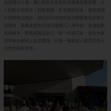
直接通往沙灘，讓小朋友在安全的淺灘尋找寄居蟹，大
人則能在榻榻米上輕鬆看顧。若是情侶約會，強烈建議
在傍晚時分造訪，讀谷村的西海岸是沖繩最著名的賞夕
陽勝地，看著金黃色的落日緩緩沉入海平線，浪漫指數
直接破表。即使是獨自旅行，點一杯蘇打飲，坐在大屋
頂甲板的躺椅上放空聽海，也是一種將自己徹底交給大
自然的極致享受。