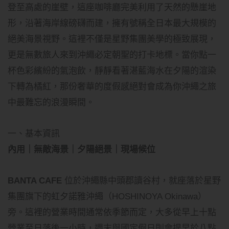
登至高處的崖壁，這座咖啡廳完美利用了天然的懸崖地
形，沿著海岸線磅礴而建，擁有號稱全日本最大規模的
絕美海景視野。這裡不僅是星野集團美學的極致展現，
更是無數旅人來到沖繩必定朝聖的打卡地標。當你點一
杯色彩繽紛的氣泡飲，靜靜看著湛藍海水在夕陽的渲染
下轉為橘紅，那份奢華的度假感絕對會成為你沖繩之旅
中最難忘的浪漫瞬間。
一、基本資訊
內用｜無敵海景｜夕陽絕景｜現場候位
BANTA CAFE
位於沖繩縣中頭郡讀谷村，就座落於星野
集團旗下的虹夕諾雅沖繩（HOSHINOYA Okinawa）
旁。這裡的營業時間通常依季節而定，大多從早上十點
營業至日落後一小時，週末與國定假日則會提早於八點