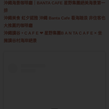
沖繩海景咖啡廳｜BANTA CAFE 星野集團絕美海景第一
排
沖繩美食 虹夕諾雅 沖繩 Banta Cafe 看海踏浪 非住客也
大推薦的咖啡廳
沖繩讀谷。C A F E ❤︎ 星野集團B A N TA C A F E × 坐
擁讀谷村海岸絕景