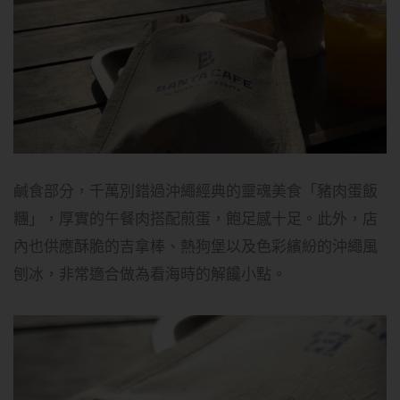
鹹食部分，千萬別錯過沖繩經典的靈魂美食「豬肉蛋飯
糰」，厚實的午餐肉搭配煎蛋，飽足感十足。此外，店
內也供應酥脆的吉拿棒、熱狗堡以及色彩繽紛的沖繩風
刨冰，非常適合做為看海時的解饞小點。