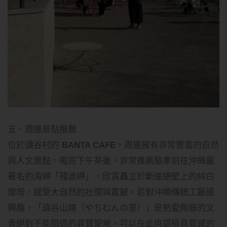
五、周邊景點推薦
位於讀谷村的
BANTA CAFE
，周邊擁有非常豐富的自然
與人文景點。喝完下午茶後，非常推薦驅車前往沖繩最
著名的海岬「殘波岬」，欣賞矗立於斷崖絕壁上的純白
燈塔，感受大自然的壯闊與震撼。若對沖繩傳統工藝感
興趣，「讀谷山燒（やちむんの里）」是熱愛陶器的文
青絕對不能錯過的尋寶聖地，可以在此挑選極具質感的