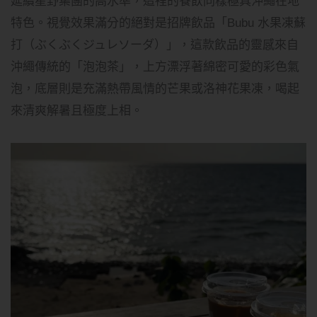
延續星野集團的高水準，這裡的餐飲同樣極具沖繩在地
特色。視覺效果滿分的絕對是招牌飲品「Bubu 水果凍蘇
打（ぶくぶくジュレソーダ）」，這款飲品的靈感來自
沖繩傳統的「泡泡茶」，上方漂浮著綿密可愛的彩色氣
泡，底層則是充滿熱帶風情的芒果或洛神花果凍，喝起
來清爽解暑且極度上相。