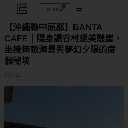
0
購
NT$
0
物
籃
【沖繩縣中頭郡】BANTA
CAFE｜隱身讀谷村絕美懸崖，
坐擁無敵海景與夢幻夕陽的度
假秘境
小智