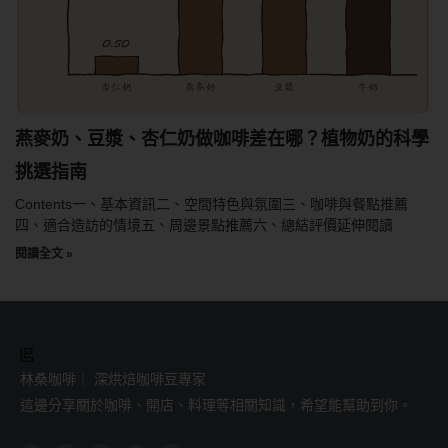
燕麥奶、豆漿、杏仁奶做咖啡差在哪？植物奶的科學
挑選指南
Contents一、基本資訊二、空間特色與氛圍三、咖啡與餐點推薦
四、適合造訪的情境五、周邊景點推薦六、總結評價延伸閱讀
閱讀全文 »
林桑咖啡｜ 深烘焙咖啡豆專家
這邊分享關於咖啡、開店、料理等相關知識，希望能幫助到你。
F
I
L
Y
T