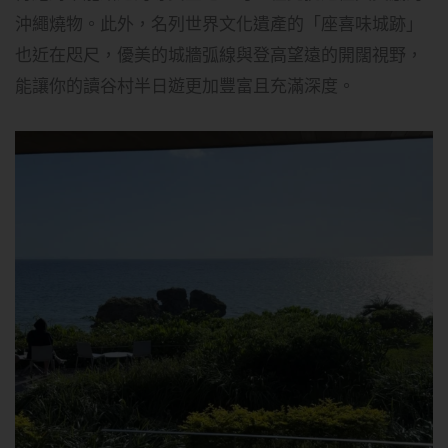
沖繩燒物。此外，名列世界文化遺產的「座喜味城跡」
也近在咫尺，優美的城牆弧線與登高望遠的開闊視野，
能讓你的讀谷村半日遊更加豐富且充滿深度。