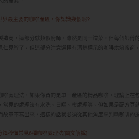
大的差異。
世界最主要的咖啡產區，你認識幾個呢?
製造商，這部分就類似廚師，雖然是同一道菜，但每個師傅
見仁見智了，但這部分注意選擇有清楚標示的咖啡烘焙廠商
咖啡處理法，如果你買的是單一產區的精品咖啡，理論上在
，常見的處理法有水洗、日曬、蜜處理等。但如果是配方豆
而故意不寫出來，這樣的話就必須從其他角度來判斷咖啡的
分鐘秒懂常見6種咖啡處理法[圖文解說]