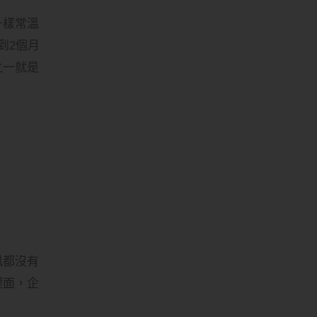
一樣常溫
到2個月
之一就是
訊都沒有
裡面，企