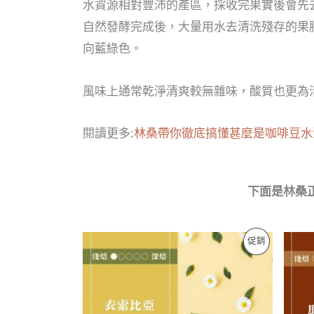
水資源相對豐沛的產區，採收完果實後會先去
自然發酵完成後，大量用水去清洗殘存的果膠
向藍綠色。
風味上通常乾淨清爽較無雜味，酸質也更為
閱讀更多:
林桑帶你徹底搞懂甚麼是咖啡豆水洗
下面是林桑
促銷