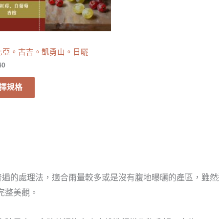
比亞。古吉。凱勇山。日曬
40
擇規格
普遍的處理法，適合雨量較多或是沒有腹地曝曬的產區，雖然
完整美觀。