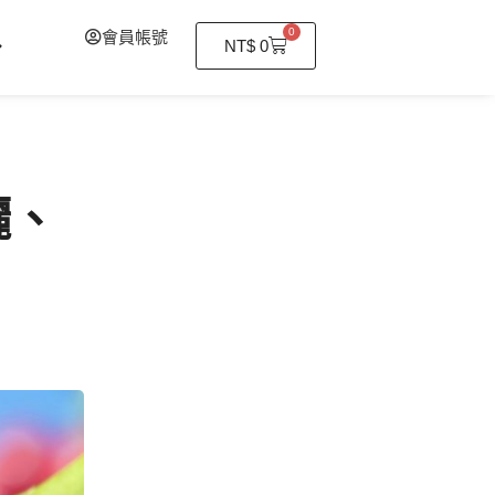
0
會員帳號
購
NT$
0
物
籃
曬、