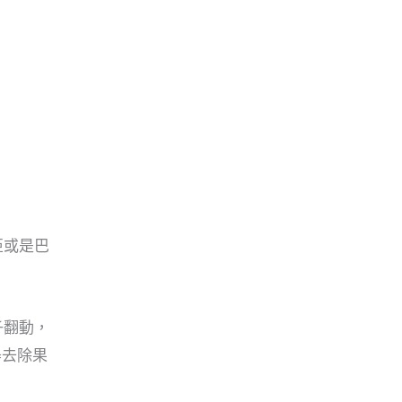
亞或是巴
子翻動，
器去除果