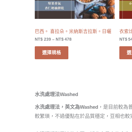
巴西。 喜拉朵。米納斯吉拉斯。日曬
衣索
NT$
239
–
NT$
478
NT$
5
選擇規格
選
水洗
處理法
Washed
水洗處理法，英文為Washed
，是目前較為
較繁瑣，不過優點在於品質穩定，豆相也較