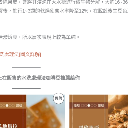
除果皮，會將其浸泡在大水槽進行微生物分解，大約16~3
後，進行1~3週的乾燥使含水率降至12%，在脫殼後生豆
活潑透亮，所以層次表現上較為單純。
處理法[圖文詳解]
正在販售的水洗處理法咖啡豆推薦給你
促銷