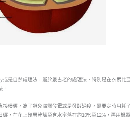
ry或是自然處理法，屬於最古老的處理法，特別是在衣索比
法。
直接曝曬，為了避免腐爛發霉或是發酵過度，需要定時用耗
曬，在花上幾周乾燥至含水率落在約10%至12%，再用機