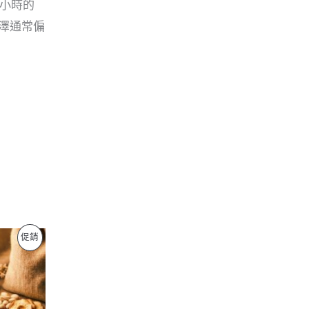
6小時的
色澤通常偏
促銷