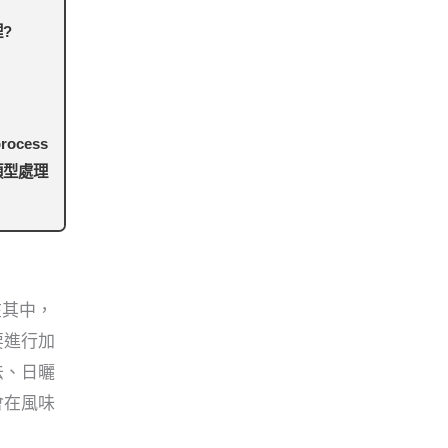
?
rocess
類型處理
在其中，
要進行加
法、日曬
會在風味