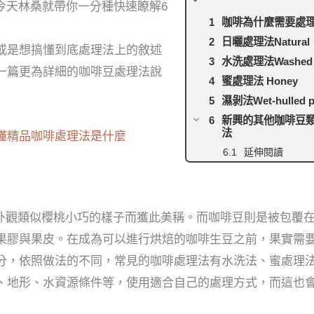
今天林桑就帶你一分種快速瞭解6
咖啡為什麼需要處理
日曬處理法Natural
或是想搞懂到底處理法上的敘述
水洗處理法Washed
一篇更為詳細的咖啡豆處理法說
蜜處理法 Honey
濕剝法Wet-hulled p
新興的其他咖啡豆
法
懂精品咖啡處理法是什麼
延伸閱讀
果實熟透時外觀類似櫻桃小巧的樣子而獲此美稱。而咖啡豆則是被包覆
果膠與果皮。在成為可以進行烘焙的咖啡生豆之前，果實需
分，依照做法的不同，常見的咖啡處理法有水洗法、蜜處理
、地形、水資源條件等，使用適合自己的處理方式，而這也