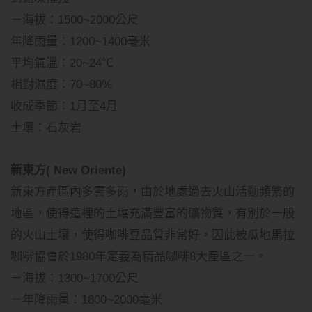
－海拔：1500~2000公尺
年降雨量：1200~1400毫米
平均氣溫：20~24℃
相對濕度：70~80%
收成季節：1月至4月
土壤：石灰岩
新東方( New Oriente)
新東方產區內多雲多雨，由於地處過去火山活動頻繁的
地區，使得這裡的土壤充滿豐富的礦物質，有別於一般
的火山土壤，使得咖啡豆品質非常好，因此被瓜地馬拉
咖啡協會於1980年定義為精品咖啡8大產區之一。
－海拔：1300~1700公尺
－年降雨量：1800~2000毫米