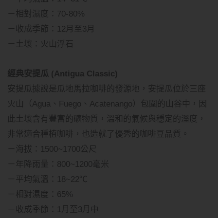
－相對濕度：70-80%
－收成季節：12月至3月
－土壤：火山浮石
經典安提瓜 (Antigua Classic)
安提瓜據說是瓜地馬拉咖啡的發源地，安提瓜位於三座
火山（Agua、Fuego、Acatenango）包圍的山谷中，因
此土壤含有豐富的礦物質，溫和的氣候與穩定的溼度，
非常適合種植咖啡，也造就了優秀的咖啡豆品質。
－海拔：1500~1700公尺
－年降雨量：800~1200毫米
－平均氣溫：18~22℃
－相對濕度：65%
－收成季節：1月至3月中