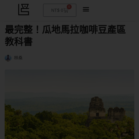
0
購
NT$
0
物
籃
最完整！瓜地馬拉咖啡豆產區
教科書
林桑