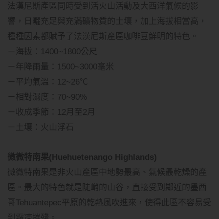
法漢尼斯產區同時受到活火山活動及大西洋氣候的影
響，日曬充足與充滿礦物質的土壤，加上海拔相當高，
種種因素都賦予了法漢尼斯產區咖啡豆鮮明的特色。
－海拔：1400~1800公尺
－年降雨量：1500~3000毫米
－平均氣溫：12~26℃
－相對濕度：70~90%
－收成季節：12月至2月
－土壤：火山浮石
微微特南果(Huehuetenango Highlands)
微微特南果是非火山產區中地勢最高、氣候最乾燥的產
區。最大的特色就是陡峭的山谷，直接受到鄰近的墨西
哥Tehuantepec平原的乾熱風吹進來，使得此區不容易受
到霜凍摧殘。