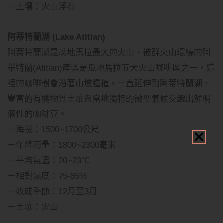
－土壤：火山浮石
阿蒂特蘭湖 (Lake Atitlan)
阿蒂特蘭湖是瓜地馬拉最大的火山，被群火山環繞的阿
蒂特蘭(Atitlan)產區是瓜地馬拉五大火山咖啡區之一，這
裡的咖啡樹會沿著山坡種植，一直延伸到阿蒂特蘭湖，
豐富的有機物質土壤與當地獨特的微型氣候交織出鮮明
個性的咖啡豆。
－海拔：1500~1700公尺
－年降雨量：1800~2300毫米
－平均氣溫：20~23℃
－相對濕度：75-85%
－收成季節：12月至3月
－土壤：火山