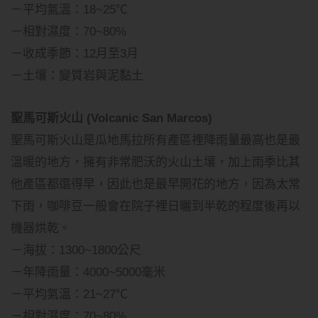
－平均氣溫：18~25℃
－相對濕度：70~80%
－收成季節：12月至3月
－土壤：變質岩與泥黏土
聖馬可斯火山 (Volcanic San Marcos)
聖馬可斯火山是瓜地馬拉所有產區裡降雨量最高也是最
溫暖的地方，擁有非常肥沃的火山土壤，加上雨季比其
他產區都還得早，因此也是最早開花的地方，因為太常
下雨，咖啡豆一般會在院子裡日曬到半乾的程度後再以
機器烘乾。
－海拔：1300~1800公尺
－年降雨量：4000~5000毫米
－平均氣溫：21~27℃
－相對濕度：70~80%