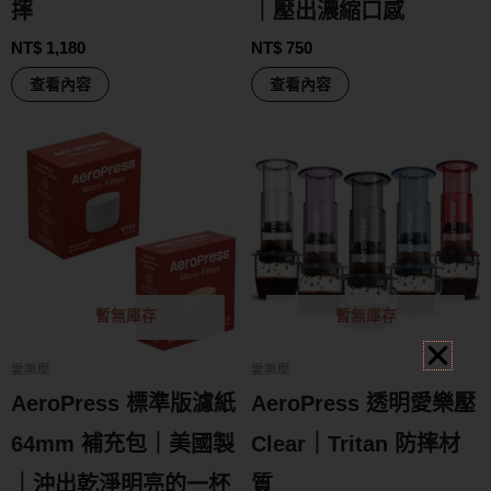
摔
｜壓出濃縮口感
NT$
1,180
NT$
750
查看內容
查看內容
暫無庫存
暫無庫存
愛樂壓
愛樂壓
AeroPress 標準版濾紙
AeroPress 透明愛樂壓
64mm 補充包｜美國製
Clear｜Tritan 防摔材
｜沖出乾淨明亮的一杯
質