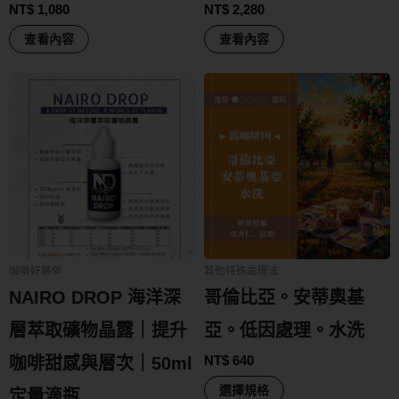
NT$
1,080
NT$
2,280
查看內容
查看內容
咖啡好夥伴
其他特殊處理法
NAIRO DROP 海洋深
哥倫比亞。安蒂奧基
層萃取礦物晶露｜提升
亞。低因處理。水洗
NT$
640
咖啡甜感與層次｜50ml
選擇規格
定量滴瓶