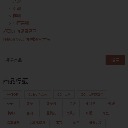
台灣
亞洲
非洲
中南美洲
超高CP值優惠專區
經過國際肯定的林桑配方豆
搜尋
商品標籤
AA TOP
Coffee Rview
CO₂ 高壓
CO₂ 高壓厭氧蜜
SHB
中南美
中南美洲
中深焙
中淺焙
中烘焙
中美洲
亞洲
十里桃花
南美洲
印尼
原豆
厭氧日曬
厭氧蜜處理
古吉
咖啡
哥倫比亞