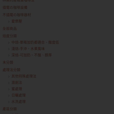
林桑的壓箱寶咖啡豆
插電の咖啡設備
不插電の咖啡器材
愛樂壓
全部商品
焙度分類
中焙-單喝加奶都適合、酸度低
淺焙-手沖、水果風味
深焙-可加奶、不酸、醇厚
未分類
處理法分類
其他特殊處理法
濕剝法
蜜處理
日曬處理
水洗處理
產區分類