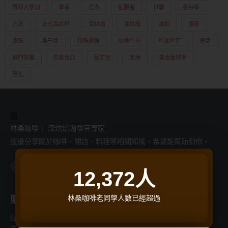
哥斯大黎加
單品
巴西
征服者
日曬
曼特寧
水洗
法式深烘焙
深烘焙
淺烘焙
濕剝
濾掛
濾紙
烏干達
特殊處理
瓜地馬拉
耶加雪菲
肯亞
蘇門答臘
衣索比亞
配方豆
非洲
黃金曼特寧
黑化
林桑咖啡｜ 深烘焙咖啡豆專家
這邊分享關於咖啡、開店、料理等相關知識，希望能幫助到你。
F
I
L
Y
T
a
n
i
o
h
12,372
人
c
s
n
u
r
e
t
e
t
e
b
a
u
a
o
g
b
d
o
r
e
s
林桑咖啡老同學人數已經超過
購物支援
商品分類
k
a
-
m
f
退換貨流程