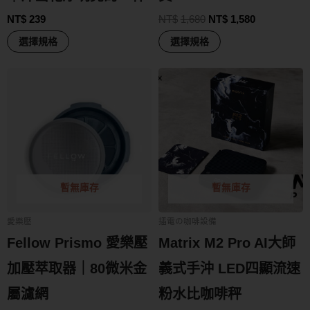
NT$
239
NT$
1,680
NT$
1,580
選擇規格
選擇規格
暫無庫存
暫無庫存
愛樂壓
插電の咖啡設備
Fellow Prismo 愛樂壓
Matrix M2 Pro AI大師
加壓萃取器｜80微米金
義式手沖 LED四顯流速
屬濾網
粉水比咖啡秤