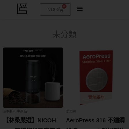
0
購
NT$
0
物
籃
未分類
暫無庫存
活動折扣中產品
愛樂壓
【林桑嚴選】NICOH
AeroPress 316 不鏽鋼