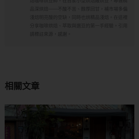
焙咖啡烘豆師。在自家小型烘焙廠烘豆，專做精
品深烘焙——不酸不苦、醇厚回甘，補市場多偏
淺焙明亮酸的空缺，同時也烘精品淺焙。在這裡
分享咖啡烘焙、萃取與選豆的第一手經驗。引用
請標註來源，感謝。
相關文章