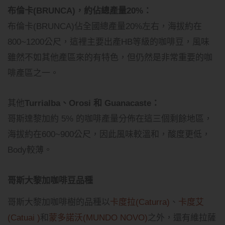
布倫卡(BRUNCA)，約佔總產量20%：
布倫卡(BRUNCA)佔全國總產量20%左右，海拔約在
800~1200公尺，這裡主要出產HB等級的咖啡豆，風味
雖然不如其他產區來的有特色，但仍然是非常重要的咖
啡產區之一。
其他
Turrialba、Orosi 和 Guanacaste：
哥斯達黎加約 5% 的咖啡產量分佈在這三個剩餘地區，
海拔約在600~900公尺，因此風味較溫和，酸度更低，
Body較薄。
哥斯大黎加咖啡豆品種
哥斯大黎加咖啡樹的品種以
卡度拉(Caturra)
、
卡度艾
(Catuai )
和
蒙多諾沃(MUNDO NOVO)
之外，還有維拉薩