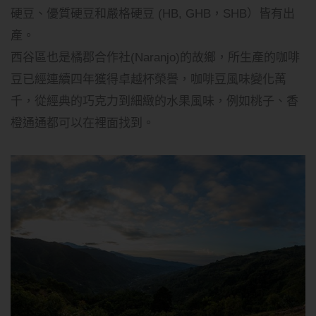
硬豆、優質硬豆和嚴格硬豆 (HB, GHB，SHB）皆有出
產。
西谷區也是橘郡合作社(Naranjo)的故鄉，所生產的咖啡
豆已經連續四年獲得卓越杯榮譽，咖啡豆風味變化萬
千，從經典的巧克力到細緻的水果風味，例如桃子、香
橙通通都可以在裡面找到。