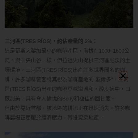
三河區(TRES RÍOS)，約佔產量的 2%：
這是哥斯大黎加最小的咖啡產區，海拔在1000~1600公
尺。與中央山谷一樣，伊拉祖火山提供三河區肥沃的土
壤環境，三河區(TRES RÍOS)出產許多世界聞名的咖
啡，許多咖啡饕客將其視為咖啡產地的”波爾多”，三河
區(TRES RÍOS)出產的咖啡豆味道溫和，酸度適中，口
感甜美，具有令人愉悅的Body和極佳的回甘度。
但由於靠近首都，該地區的耕地正在迅速消失，許多咖
啡農場正屈服於經濟壓力，轉投資房地產。