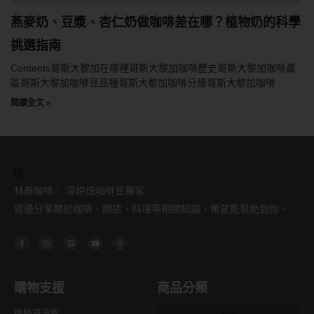
燕麥奶、豆漿、杏仁奶做咖啡差在哪？植物奶的科學
挑選指南
Contents哥斯大黎加在哪裡哥斯大黎加咖啡歷史哥斯大黎加咖啡產
區哥斯大黎加咖啡豆品種哥斯大黎加咖啡分級哥斯大黎加咖啡
閱讀全文 »
林桑咖啡｜ 深烘焙咖啡豆專家
這邊分享關於咖啡、開店、料理等相關知識，希望能幫助到你。
F
I
L
Y
T
a
n
i
o
h
c
s
n
u
r
e
t
e
t
e
b
a
u
a
o
g
b
d
o
r
e
s
購物支援
商品分類
k
a
-
m
f
退換貨流程