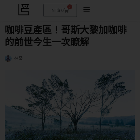
0
購
NT$
0
物
籃
咖啡豆產區！哥斯大黎加咖啡
的前世今生一次瞭解
林桑