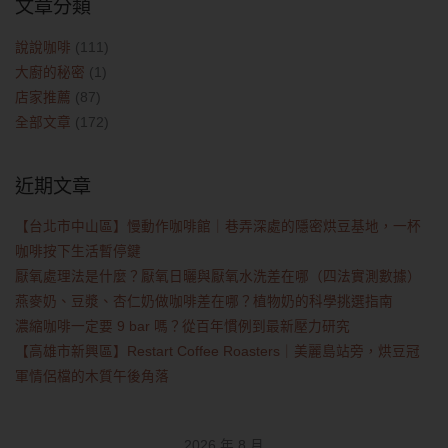
文章分類
說說咖啡
(111)
大廚的秘密
(1)
店家推薦
(87)
全部文章
(172)
近期文章
【台北市中山區】慢動作咖啡館｜巷弄深處的隱密烘豆基地，一杯
咖啡按下生活暫停鍵
厭氧處理法是什麼？厭氧日曬與厭氧水洗差在哪（四法實測數據）
燕麥奶、豆漿、杏仁奶做咖啡差在哪？植物奶的科學挑選指南
濃縮咖啡一定要 9 bar 嗎？從百年慣例到最新壓力研究
【高雄市新興區】Restart Coffee Roasters｜美麗島站旁，烘豆冠
軍情侶檔的木質午後角落
2026 年 8 月