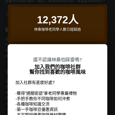
這邊分享關於咖啡、開店、料理等相關知識，希望能幫助到你。
F
I
L
Y
T
a
n
i
o
h
12,372
人
c
s
n
u
r
e
t
e
t
e
b
a
u
a
o
g
b
d
o
r
e
s
林桑咖啡老同學人數已經超過
購物支援
商品分類
k
a
-
m
f
退換貨流程
常見問題
服務條款
隱私權條款
還不認識林桑怕踩雷嗎?
加入我們的咖啡社群
幫你找到喜歡的咖啡風味
公司資訊
名稱：桑桑國際有限公司
加入社群有甚麼好處?
地址：新北市中和區立德街148巷20號6樓
聯繫電話：(02)22286696
-獲得”通關密語”拿老同學專屬禮物
信箱：jain.ting@gmail.com
-手把手教你不同咖啡如何沖煮
統一編號：90305897
-各種咖啡知識交流
-第一手咖啡豆優惠資訊
食品業登錄字號： F-190305897-00000-4
-不定期超優惠咖啡器材團購
工廠登記編號：65007762