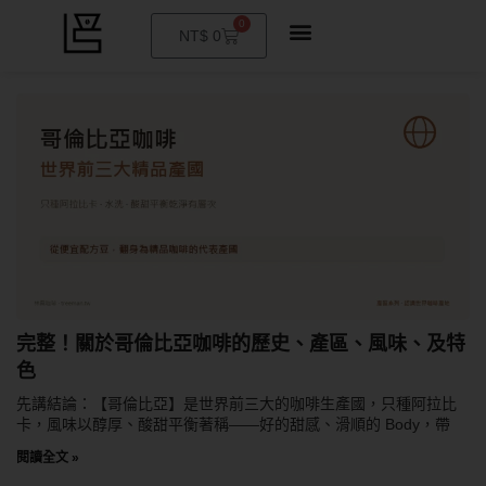
0
購
NT$
0
物
籃
頁
頁
頁
頁
頁
頁
頁
頁
頁
頁
面
面
面
面
面
面
面
面
面
面
完整！關於哥倫比亞咖啡的歷史、產區、風味、及特
色
先講結論：【哥倫比亞】是世界前三大的咖啡生產國，只種阿拉比
卡，風味以醇厚、酸甜平衡著稱——好的甜感、滑順的 Body，帶
閱讀全文 »