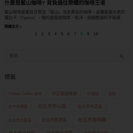
什麼是藍山咖啡? 背負過往榮耀的咖啡王者
藍山咖啡是產自牙買加「藍山」法定產區的咖啡，品種是最古老的
鐵比卡（Typica），喝的是極度醇厚、乾淨、餘韻飽滿的平衡感
閱讀全文 »
1
2
3
4
5
6
7
8
9
10
標籤
Onibus Coffee 台中
中正區咖啡廳
中深焙
包裝
台北市中山區
台中市西區
台北市中正區
台北市咖啡廳
台北市南港區
台北市北投區
台北市大安區
台北市士林區